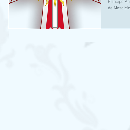
Príncipe And
de Mesolcin